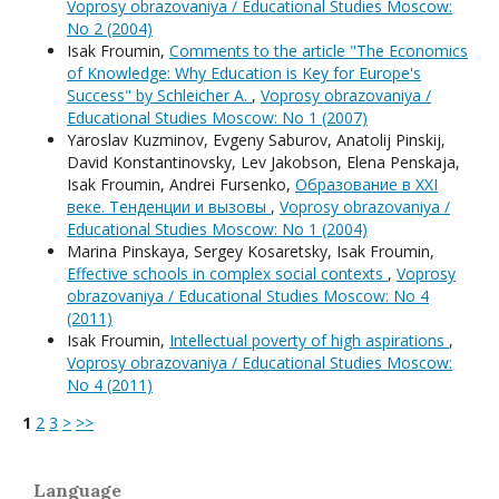
Voprosy obrazovaniya / Educational Studies Moscow:
No 2 (2004)
Isak Froumin,
Comments to the article "The Economics
of Knowledge: Why Education is Key for Europe's
Success" by Schleicher A.
,
Voprosy obrazovaniya /
Educational Studies Moscow: No 1 (2007)
Yaroslav Kuzminov, Evgeny Saburov, Anatolij Pinskij,
David Konstantinovsky, Lev Jakobson, Elena Penskaja,
Isak Froumin, Andrei Fursenko,
Образование в XXI
веке. Тенденции и вызовы
,
Voprosy obrazovaniya /
Educational Studies Moscow: No 1 (2004)
Мarina Pinskaya, Sergey Kosaretsky, Isak Froumin,
Effective schools in complex social contexts
,
Voprosy
obrazovaniya / Educational Studies Moscow: No 4
(2011)
Isak Froumin,
Intellectual poverty of high aspirations
,
Voprosy obrazovaniya / Educational Studies Moscow:
No 4 (2011)
1
2
3
>
>>
Language