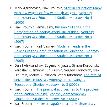
Mark Agranovich, Isak Froumin,
Staff in education: Many
with low wages or few with high wages?
,
Voprosy
obrazovaniya / Educational Studies Moscow: No 4
(2005)
Isak Froumin, Jamil Salmi,
Russian Colleges in the
Competition of leading World Universities
,
Voprosy
obrazovaniya / Educational Studies Moscow: No 3
(2007)
Isak Froumin, Kirill Vasil'ev,
Modern Trends in the
Policies of the Computerization of Education
,
Voprosy
obrazovaniya / Educational Studies Moscow: No 3
(2005)
Daniil Aleksandrov, Evgeniy Knyazev, Simon Kordonsky,
Yaroslav Kuzminov, Juri Plusnin, Sergey Filonovich, Isak
Froumin, Mariya Yudkevich, Vitaly Kurennoy,
The fate of
universities in Russia
,
Voprosy obrazovaniya /
Educational Studies Moscow: No 3 (2006)
Isak Froumin,
The principal approaches to the problem
of education equality
,
Voprosy obrazovaniya /
Educational Studies Moscow: No 2 (2006)
Isak Froumin,
Комментарий к статье М. Зелмана
,