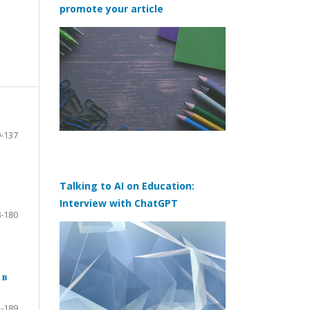
promote your article
-137
Talking to AI on Education:
Interview with ChatGPT
-180
 в
-189