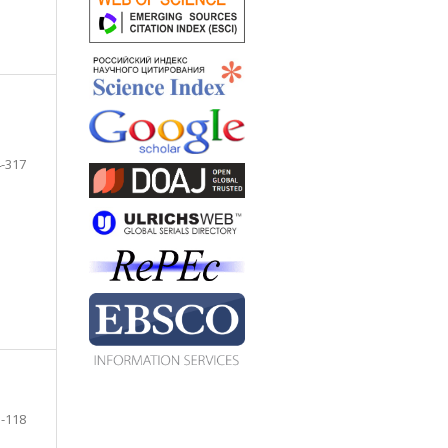
-317
-118