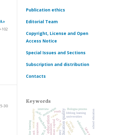
Publication ethics
А»
Editorial Team
-102
Copyright, License and Open
Access Notice
Special Issues and Sections
Subscription and distribution
Contacts
Keywords
5-30
motivation
interview
Bologna process
education quality
social inequality
school education
skills
youth
lifelong learning
values
universities
history of education
teachers
ЕГЭ
human capital
educational reforms
schools
ratings
online learning
school
humanities
labor market
PISA
agency
MOOC