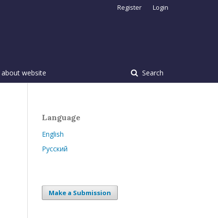
Register
Login
 about website
Search
Language
English
Русский
Make a Submission