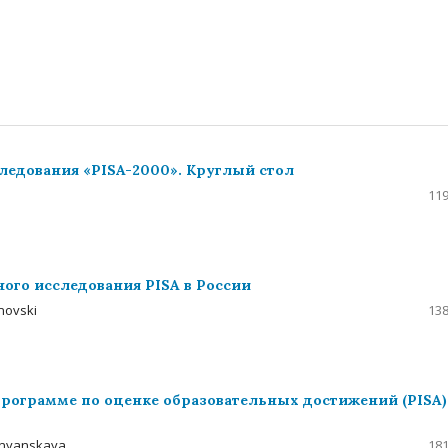
едования «PISA-2000». Круглый стол
119
ого исследования PISA в России
novski
138
рограмме по оценке образовательных достижений (PISA)
asnyanskaya
181