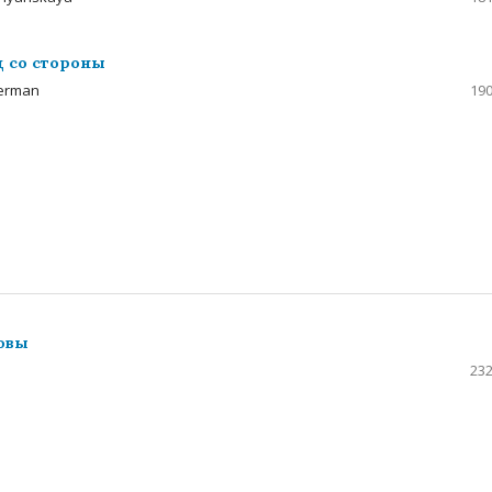
д со стороны
kerman
190
зовы
232