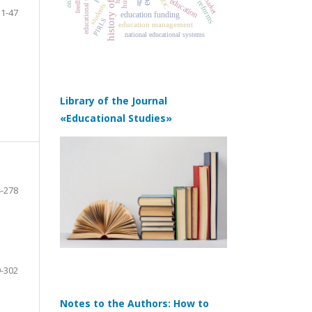
educational trajectories
feedback
education
students
31-47
education funding
PIRLS
education management
national educational systems
Library of the Journal
«Educational Studies»
-278
-302
Notes to the Authors: How to