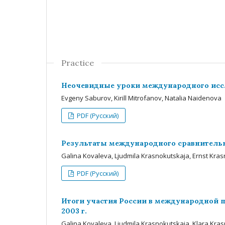
Practice
Неочевидные уроки международного иссл
Evgeny Saburov, Kirill Mitrofanov, Natalia Naidenova
PDF (Русский)
Результаты международного сравнительн
Galina Kovaleva, Ljudmila Krasnokutskaja, Ernst Kras
PDF (Русский)
Итоги участия России в международной п
2003 г.
Galina Kovaleva, Ljudmila Krasnokutskaja, Klara Kr