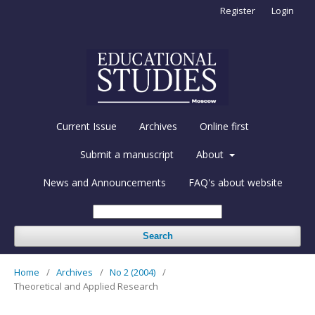
Register
Login
Current Issue
Archives
Online first
Submit a manuscript
About
News and Announcements
FAQ's about website
Search
Home
/
Archives
/
No 2 (2004)
/
Theoretical and Applied Research