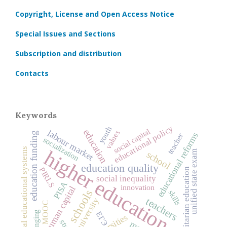
Copyright, License and Open Access Notice
Special Issues and Sections
Subscription and distribution
Contacts
Keywords
educational policy
youth
social capital
education
labour market
values
education funding
educational reforms
teacher
socialization
national educational systems
higher education
unified state exam
school
education quality
PIRLS
humanitarian education
social inequality
PISA
innovation
human capital
schools
skills
teachers
university
MOOC
upbringing
ЕГЭ