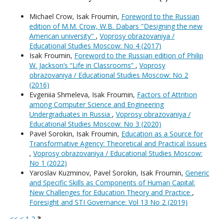
Michael Crow, Isak Froumin,
Foreword to the Russian
edition of M.M. Crow, W.B. Dabars "Designing the new
American university"
,
Voprosy obrazovaniya /
Educational Studies Moscow: No 4 (2017)
Isak Froumin,
Foreword to the Russian edition of Philip
W. Jackson’s “Life in Classrooms”
,
Voprosy
obrazovaniya / Educational Studies Moscow: No 2
(2016)
Evgeniia Shmeleva, Isak Froumin,
Factors of Attrition
among Computer Science and Engineering
Undergraduates in Russia
,
Voprosy obrazovaniya /
Educational Studies Moscow: No 3 (2020)
Pavel Sorokin, Isak Froumin,
Education as a Source for
Transformative Agency: Theoretical and Practical Issues
,
Voprosy obrazovaniya / Educational Studies Moscow:
No 1 (2022)
Yaroslav Kuzminov, Pavel Sorokin, Isak Froumin,
Generic
and Specific Skills as Components of Human Capital:
New Challenges for Education Theory and Practice
,
Foresight and STI Governance: Vol 13 No 2 (2019)
<<
<
1
2
3