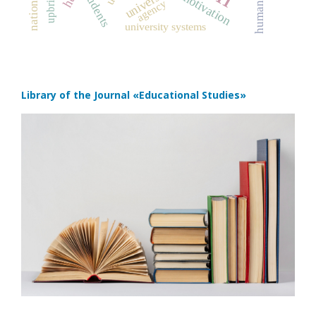
universities
students
motivation
agency
university systems
Library of the Journal
«Educational Studies»