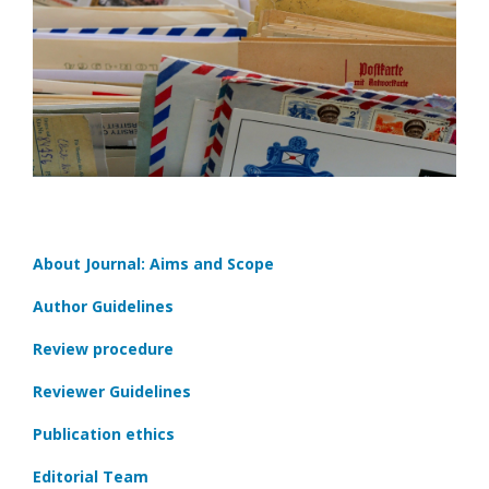
About Journal: Aims and Scope
Author Guidelines
Review procedure
Reviewer Guidelines
Publication ethics
Editorial Team