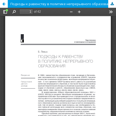
Подходы к равенству в политике непрерывного образования