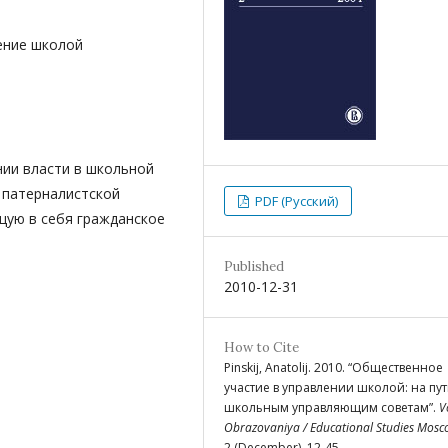
ение школой
нии власти в школьной
 патерналистской
PDF (Русский)
щую в себя гражданское
Published
2010-12-31
How to Cite
Pinskij, Anatolij. 2010. “Общественное
участие в управлении школой: на пут
школьным управляющим советам”.
V
Obrazovaniya / Educational Studies Mos
2 (December), 12-45.