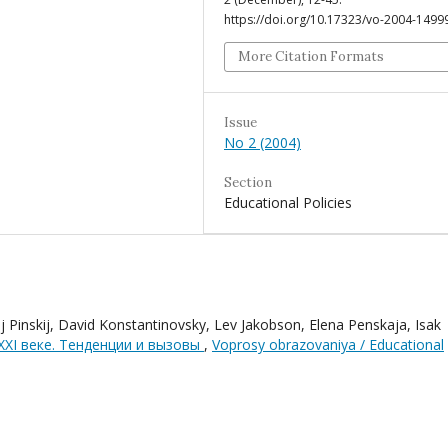
https://doi.org/10.17323/vo-2004-1499
More Citation Formats
Issue
No 2 (2004)
Section
Educational Policies
 Pinskij, David Konstantinovsky, Lev Jakobson, Elena Penskaja, Isak
XXI веке. Тенденции и вызовы
,
Voprosy obrazovaniya / Educational