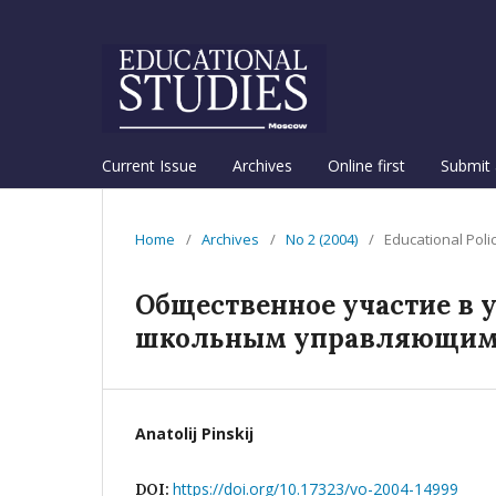
Current Issue
Archives
Online first
Submit 
Home
/
Archives
/
No 2 (2004)
/
Educational Poli
Общественное участие в 
школьным управляющим
Anatolij Pinskij
https://doi.org/10.17323/vo-2004-14999
DOI: