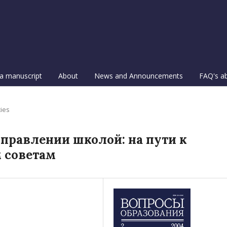
a manuscript
About
News and Announcements
FAQ's a
cies
управлении школой: на пути к
 советам