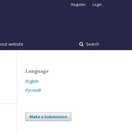
Register
Login
bout website
Search
Language
English
Русский
Make a Submission