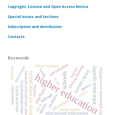
Copyright, License and Open Access Notice
Special Issues and Sections
Subscription and distribution
Contacts
Keywords
universities
labor market
lifelong learning
university
education quality
teacher
feedback
higher education accessibility
youth
human capital
history of education
national educational systems
higher education
schools
skills
educational policy
agency
reading
mathematics
education policy
teachers
values
school
students
education
MOOC
ЕГЭ
motivation
educational trajectories