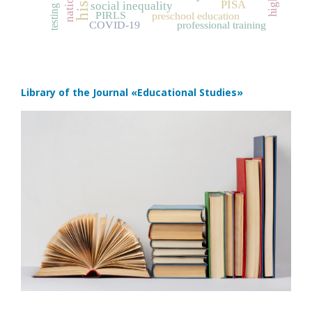
PISA
social inequality
testing
PIRLS
preschool education
COVID‑19
professional training
Library of the Journal
«Educational Studies»