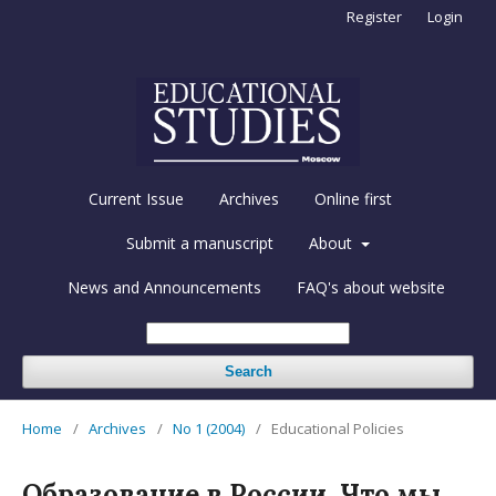
Register
Login
Current Issue
Archives
Online first
Submit a manuscript
About
News and Announcements
FAQ's about website
Search
Home
/
Archives
/
No 1 (2004)
/
Educational Policies
Образование в России. Что мы