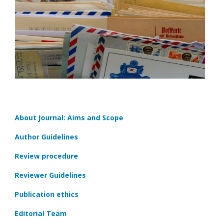
About Journal: Aims and Scope
Author Guidelines
Review procedure
Reviewer Guidelines
Publication ethics
Editorial Team