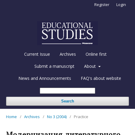
Register
Login
Current Issue
Archives
Online first
Submit a manuscript
About
News and Announcements
FAQ's about website
Search
Home
/
Archives
/
No 3 (2004)
/
Practice
Модернизация литературного