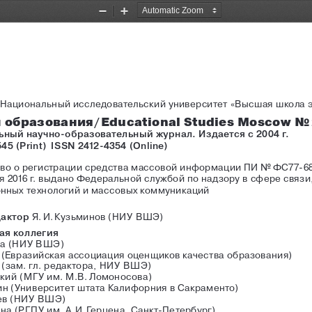
Zoom
Zoom
Out
In
Национальный исследовательский университет «Высшая школа 
 
образования / 
Educational
Studies
Moscow
 No
ьный 
научно-образовательный журнал. Издается с 2004 г.
545 (
Print
) 
ISSN
 2412-4354 (
Online
)
во 
о регистрации средства массовой информации ПИ No 
ФС77-68
я 2016 г. выдано Федеральной службой по надзору в сфере связи,
нных технологий и массовых коммуникаций
актор
  Я. И. Кузьминов  (НИУ  ВШЭ)
ая 
коллегия
а 
(НИУ ВШЭ
)
 (Евразийская ассоциация оценщиков качества образования)
(зам. гл. редактора,
 НИУ ВШЭ
)
кий 
(МГУ
 им. М.В. 
Ломоносова)
н 
(
Университет штата Калифорния в Сакраменто)
в 
(НИУ ВШЭ
)
на 
(РГПУ
 им. А.И. 
Герцена, Санкт-Петербург)