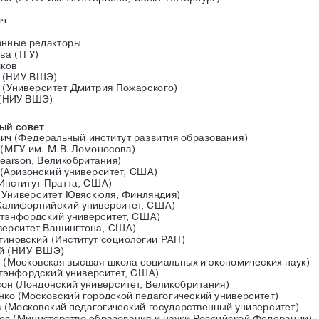
ич
анные редакторы
ва (ТГУ)
иков
р (НИУ ВШЭ)
 
(Университет Дмитрия Пожарского)
 (НИУ ВШЭ)
ый 
совет
ич (Федеральный институт развития образования)
(МГУ
 им. М.В. 
Ломоносова)
earson
, Великобритания)
(Аризонский университет,
 США
)
Институт Пратта,
 США
)
(Университет Ювяскюля, Финляндия)
Калифорнийский университет, 
США
)
тэнфордский университет,
 США
)
верситет Вашингтона,
 США
)
тиновский (Институт социологии
 РАН
)
й 
(НИУ ВШЭ
)
 (Московская высшая школа социальных и экономических наук)
Стэнфордский университет,
 США
)
он (Лондонский университет, Великобритания)
ко (Московский городской педагогический университет)
 (Московский педагогический государственный университет)
в (Министерство образования и науки Российской Федерации)