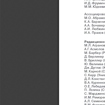
И.Д. Фрумин
М.М. Юдкев
Ассоцииров
М.О. Абрамо
К.А. Баранн
А.А. Бочаве
А.И. 
Любжин
И.А. Прахов
Редакционн
М.
Л. 
Агранов
А.Г. Асмолов 
М. Барбер  (
P
Д. 
Берлинер 
В. 
Бриллер (
Ю. 
Валимаа 
Дж. 
Дуглас (
М. 
Карной (С
С. 
Керр (Уни
Д.Л. 
Констан
В.А. Куренно
О.Е. 
Лебедев
П. Лоялка (
С. Марджинс
И.М. 
Реморен
А.Л. 
Семенов
В.М. 
Филиппо