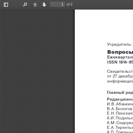
of 3
Toggle
Find
Previous
Next
Sidebar
Учредитель:
Вопросы
Ежеквартал
ISSN
1814-9
Свидетельст
от 27 декабр
информацио
Главный 
ред
Редакционн
И.В. 
Абанкин
В.А. 
Болотов
Е.Н. 
Пенская 
А.И. Подольс
А.М. Сидорки
Е.А. Терентье
А.П. Тряпицы