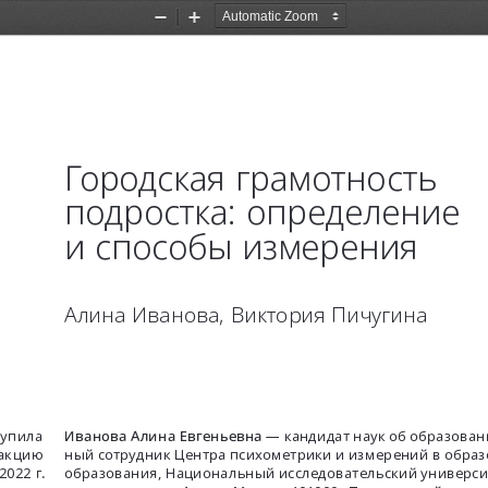
Zoom
Zoom
Out
In
Городская грамотность 
подростка: определение 
и способы измерения
Алина Иванова, Виктория Пичугина
тупила 
Иванова Алина Евгеньевна
 — кандидат наук об образован
акцию 
ный сотрудник Центра психометрики и измерений в образ
2022 г.
образования, Национальный исследовательский универс