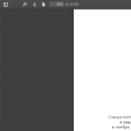
(1 of 32)
Toggle
Find
Previous
Next
Sidebar
Статья пос
в ред
в ноябре 