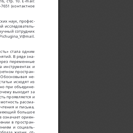
, стр. 10. 
E
-
mail
: 
-7651 (контактное 
ких наук, профес
-
ый исследователь
-
аучный сотрудник 
Pichugina
_
V
@
mail
.
сть» стала одним 
ятий. В ряде зна
-
ерез переменные 
а инструментах и 
кретном простран
-
т.д. Обосновывая не
-
татьи исходят из 
жно при объедине
-
очему выходит за 
сть проявляется и 
амотность рассма
-
 чтения и письма
, 
имеющий большое 
в означает ориен
-
шении в простран
-
лением и социаль
-
образа жизни, от
-