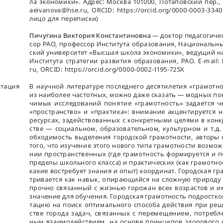
ла экономики». Адрес: Москва 101000, Потаповский пер., 16
aeivanova
@
hse
.
ru
, 
ORCID
: 
https
://
orcid
.
org
/
0000-0003-3340
лицо для переписки)
Пичугина Виктория Константиновна 
— доктор педагогичес
сор РАО, профессор Института образования, Национальн
ский университет «Высшая школа экономики», ведущий н
Института стратегии развития образования, РАО. 
E
-
mail
: 
ru
, 
ORCID
: 
https
://
orcid
.
org
/0000-0002-1195-725
X
тация
В научной литературе последнего десятилетия «грамотно
из наиболее частотных, можно даже сказать — модных пон
чимых исследований понятие «грамотность» задается ч
«пространство» и «практика»: внимание акцентируется н
ресурсах, задействованных с конкретными целями в кон
стве    — социальном, образовательном, культурном и 
обходимость выделения городской грамотности, авторы с
того, что изучение этого нового типа грамотности возмо
нии пространственных (где грамотность формируется и п
пределы школьного класса) и практических (как грамотно
какие востребует знания и опыт) координат. Городская гр
тривается как навык, опирающийся на сложную природу
прочно связанный с жизнью горожан всех возрастов и 
значение для обучения. Городская грамотность подростко
тацию на поиск оптимального способа действия при ре
стве города задач, связанных с перемещением, потреб
ным взаимодействием, на основе принципов здорового 