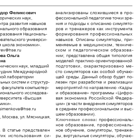
дор Феликсович
анализированы сложившиеся в про
-
орических наук, 
фессиональной педагогике точки зре
-
нтра развития навыков 
ния и подходы к описанию симулято
-
нального образования 
ров и тренажеров как инструмента 
бразования Националь
-
формирования профессиональных 
овательского универси
-
навыков. Описаны симуляторы, при
-
я школа экономики».
меняемые в медицинском, техниче
-
rev
@
hse
.
ru
ском  и  педагогическом  образова
-
ва Ольга
нии; представлена общая типология 
вна
моделей практико-ориентированной 
нических наук, младший 
подготовки,  охарактеризовано  ме
-
рудник Международной 
сто симуляторов как особой обучаю
-
ной лаборатории 
щей среды. Данный обзор будет по
-
ьных систем и структур
-
лезен при разработке и реализации 
а факультета компьютер
-
мероприятий по направлению «Кадры 
ционального исследова
-
и образование» программы «Цифро
-
иверситета «Высшая 
вая экономика Российской Федера
-
мики».
ции» (в части внедрения симуляторов 
simenkova
@
hse
.
ru
в среднем профессиональном и выс
-
шем образовании).
, Москва, ул. Мясницкая, 
Ключевые слова:
 профессиональ
-
ное образование, профессиональ
-
.
 В статье представлен 
ное обучение, симуляторы, тренаже
-
тик  использования  си
-
ры, виртуальные симуляторы, обучаю
-