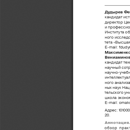
Дудырев Фе
кандидат ист
директор Це
и профессио
Института о
ного исслед
тета «Высша
E
-
mail
: 
fdudy
Максименко
Вениамино
кандидат тех
научный сот
научно-учеб
интеллектуал
ного анализ
ных наук На
тельского ун
школа эконо
E
-
mail
: 
omak
Адрес: 101000
20.
Аннотация
обзор  прак