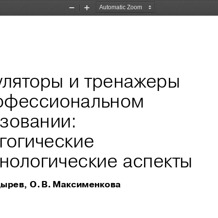
Zoom
Zoom
Out
In
ляторы и тренажеры 
офессиональном 
зовании: 
гогические 
хнологические аспекты
дырев, 
О. В. Максименкова