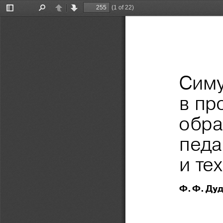
(1 of 22)
Toggle
Find
Previous
Next
Sidebar
Симу
в пр
обра
педа
и те
Ф. Ф. Ду