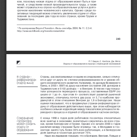
ком, поскольку низкая отдача от образования может быть и при-
чиной, и следствием низкой производительности труда, а также
может отражаться на спросе на образовательные услуги и долго-
срочном накоплении человеческого капитала. Однако среди по-
зитивных тенденций можно отметить увеличение отдачи от обра-
зования за последние два года во всех странах, кроме Грузии и
Таджикистана.
1
По материалам Beyond Transition. Июль-сентябрь 2006. No 11. С.3-4.
http://www.worldbank.org/transitionnewsletter
243
Р. Г. Емцов, С. Кноблох, Дж. Мете 
Отдача от образования в странах с переходной экономикой 
В странах−
Страны, рассматриваемые в нашем исследовании, сильно отлича-
реформаторах
ются друг от друга по степени реформированности и уровню об-
отдача выше
щего экономического развития. Например, по данным Всемирного
банка, в 2003 г. ВВП на душу населения составлял 208 долларов в
Таджикистане и 5103 доллара — в Венгрии. В том же году показа-
тели успешности переходного процесса, составляемые ЕБРР (по
шкале от 1 до 4+, при этом 4+ соответствует развитой рыночной
экономике), отличались почти в два раза: от 3,7 в наиболее про-
двинутой в этом отношении Венгрии до 1,9 в Белоруссии. Наши
оценки показывают, что в продвинутых странах-реформаторах от-
дача от образования действительно выше, при этом наблюдается
особенно сильная корреляция между показателем успешности пе-
реходного процесса и отдачей от образования в частном секторе.
Сокращение
С конца 1990-х годов доля работников госсектора относительно
госсектора
всех занятых в экономике значительно сократилась во всех стра-
может снизить
нах, кроме Белоруссии и Грузии. Однако и в начале 2000-х годов
отдачу от
различия между странами были огромны: так, в Молдавии в гос-
образования
секторе занято чуть более 30% всех работающих, а в Белоруссии
доля занятых в госсекторе достигает 75%. 
Наше исследование показало, что в Болгарии, Венгрии, Польше и