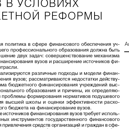
 В УСЛОВИЯХ
ЕТНОЙ РЕФОРМЫ
А
  политика  в  сфере  финансового  обеспечения  уч
его профессионального образования должна быть
ешение  двух  задач:  совершенствование  механизма
нансирования вузов и расширение источников фи
отрасли.
анализируются  различные  подходы  и  модели  финан
ения  вузов;  рассматриваются  недостатки  действу
ма  бюджетного  финансирования  учреждений  выс
нального  образования  и  причины,  их  определяю
я проблемы формирования нормативов подушевого
  высшей  школы  и  оценки  эффективности  расхо
ого бюджета на финансирование вузов.
 источников финансирования вузов требует исполь
чных  инструментов  государственного  финансового
 привлечения средств организаций и граждан в сфе