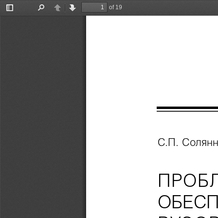
of 19
Toggle
Find
Previous
Next
Sidebar
С.П. Солян
ПРОБ
ОБЕСП