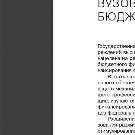
ВУЗОВ
БЮДЖ
Государственная
реждений высш
нацелена  на  р
бюджетного фи
нансирования 
В  статье  
сового  обеспеч
ющего  механиз
шего  профессио
щие; изучаютс
финансирования
дов федеральн
Расширение
зования  разли
стимулирования