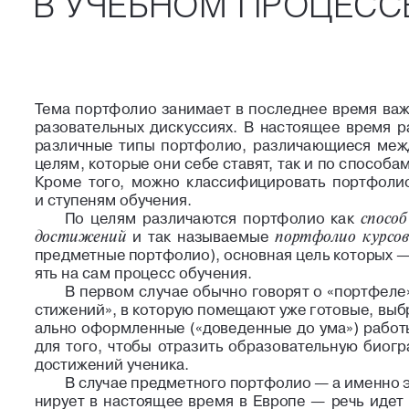
В УЧЕБНОМ ПРОЦЕСС
Тема  портфолио  занимает  в последнее  время  важ
разовательных  дискуссиях.  В  настоящее  время 
различные  типы  портфолио,  различающиеся  между
целям, которые они себе ставят, так и по способа
Кроме  того,  можно  классифицировать  портфоли
и ступеням обучения.
способ
По  целям  различаются  портфолио  как  
достижений
портфолио  курсов
и  так  называемые  
предметные портфолио), основная цель которых —
ять на сам процесс обучения.
В первом  случае  обычно  говорят  о «портфеле» 
стижений», в которую помещают уже готовые, выб
ально оформленные («доведенные до ума») работ
для  того,  чтобы  отразить  образовательную  биог
достижений ученика.
В случае предметного портфолио — а именно 
нирует  в настоящее  время  в Европе —  речь  идет