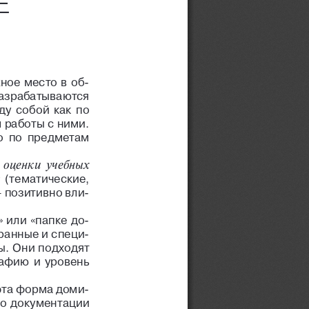
Е
ное  место  в об
 разрабатываются
  собой  как  по
м работы с ними.
о  по  предметам
  оценки  учебных
(тематические,
 позитивно вли
 или  «папке  до
ранные и специ
ы. Они подходят
рафию  и  уровень
эта форма доми
  о документации