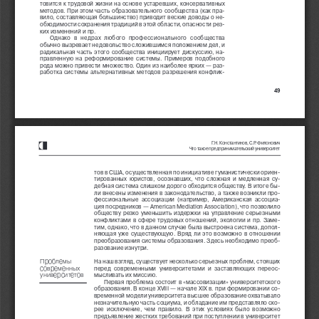
товится к трудовой жизни на основе устаревших, консервативных
методов. При этом часть образовательного сообщества (как пра-
вило, составляющая большинство) приводит веские доводы о не-
обходимости сохранения традиций в этой области, опасности рез-
ких изменений и пр.
Однако  в  недрах  любого  профессионального  сообщества
обычно вызревает недовольство сложившимся положением дел, и
радикальная часть этого сообщества инициирует дискуссию, на-
правленную на реформирование системы. Примеров подобного
рода можно привести множество. Один из наиболее ярких — раз-
работка системы альтернативных методов разрешения конфлик-
49
Г.Н. Константинов, С.Р. Филонович
Что такое предпринимательский университет
тов в США, осуществленная по инициативе гуманистически ориен-
тированных юристов, осознавших, что сложная и медленная су-
дебная система слишком дорого обходится обществу. В итоге бы-
ли внесены изменения в законодательство, а также возникли про-
фессиональные ассоциации (например, Американская ассоциа-
ция посредников — American Mediation Association), что позволило
обществу резко уменьшить издержки на управление серьезными
конфликтами в сфере трудовых отношений, экологии и пр. Заме-
тим, однако, что в данном случае была выстроена система, допол-
няющая уже существующую. Вряд ли это возможно в отношении
преобразования системы образования. Здесь необходимо преоб-
разование изнутри.
Проблемы
На наш взгляд, существует несколько серьезных проблем, стоящих
современных
перед  современными  университетами  и  заставляющих  переос-
университетов
мысливать их миссию.
Первая проблема состоит в «массовизации» университетского
образования. В конце XVIII — начале XIX в. при формировании со-
временной модели университета высшее образование охватывало
незначительную часть социума, и обладание им представляло ско-
рее исключение, чем правило. В этих условиях было возможно
предъявление жестких требований при поступлении в университет