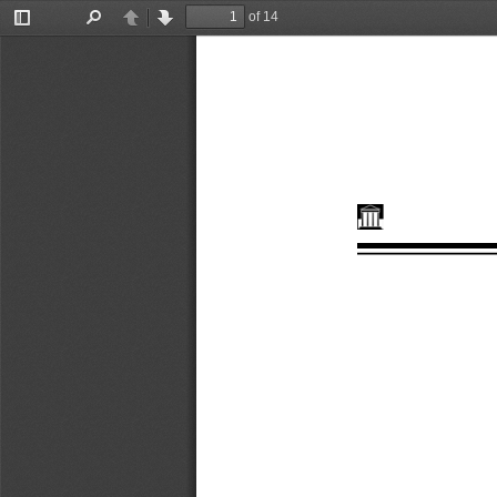
of 14
Toggle
Find
Previous
Next
Sidebar