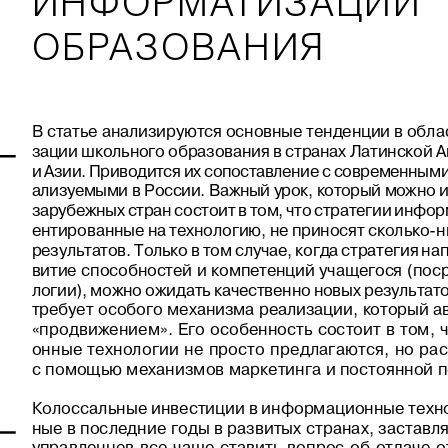
ИНФОРМАТИЗАЦИИ
ОБРАЗОВАНИЯ
Â ñòàòüå àíàëèçèðóþòñÿ îñíîâíûå òåíäåíöèè â îáë
çàöèè øêîëüíîãî îáðàçîâàíèÿ â ñòðàíàõ Ëàòèíñêîé 
è Àçèè. Ïðèâîäèòñÿ èõ ñîïîñòàâëåíèå ñ ñîâðåìåííûìè
àëèçóåìûìè â Ðîññèè. Âàæíûé óðîê, êîòîðûé ìîæíî è
çàðóáåæíûõ ñòðàí ñîñòîèò â òîì, ÷òî ñòðàòåãèè èíôîð
åíòèðîâàííûå íà òåõíîëîãèþ, íå ïðèíîñÿò ñêîëüêî-
ðåçóëüòàòîâ. Òîëüêî â òîì ñëó÷àå, êîãäà ñòðàòåãèÿ íà
âèòèå ñïîñîáíîñòåé è êîìïåòåíöèé ó÷àùåãîñÿ (ïîñ
ëîãèè), ìîæíî îæèäàòü êà÷åñòâåííî íîâûõ ðåçóëüòàòî
òðåáóåò  îñîáîãî  ìåõàíèçìà  ðåàëèçàöèè,  êîòîðûé  
«ïðîäâèæåíèåì».  Åãî  îñîáåííîñòü  ñîñòîèò  â  òîì, 
îííûå  òåõíîëîãèè  íå  ïðîñòî  ïðåäëàãàþòñÿ,  íî  
ñ ïîìîùüþ ìåõàíèçìîâ ìàðêåòèíãà è ïîñòîÿííîé 
Êîëîññàëüíûå èíâåñòèöèè â èíôîðìàöèîííûå òåõíî
íûå â ïîñëåäíèå ãîäû â ðàçâèòûõ ñòðàíàõ, çàñòàâë