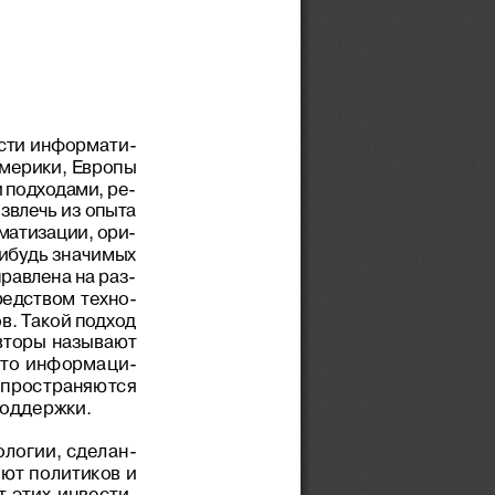
àñòè èíôîðìàòè-
Àìåðèêè, Åâðîïû
 ïîäõîäàìè, ðå-
çâëå÷ü èç îïûòà
ìàòèçàöèè, îðè-
íèáóäü çíà÷èìûõ
ïðàâëåíà íà ðàç-
ðåäñòâîì òåõíî-
â. Òàêîé ïîäõîä
àâòîðû  íàçûâàþò
 ÷òî  èíôîðìàöè-
ðàñïðîñòðàíÿþòñÿ
ïîääåðæêè.
ëîãèè, ñäåëàí-
ÿþò ïîëèòèêîâ è