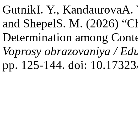
GutnikI. Y., KandaurovaA. 
and ShepelS. M. (2026) “Ch
Determination among Conte
Voprosy obrazovaniya / Ed
pp. 125-144. doi: 10.1732