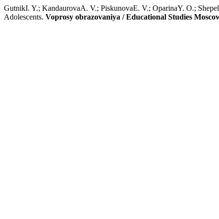
GutnikI. Y.; KandaurovaA. V.; PiskunovaE. V.; OparinaY. O.; Shepe
Adolescents.
Voprosy obrazovaniya / Educational Studies Mosco