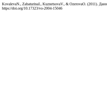
KovalevaN., ZabaturinaI., KuznetsovaV., & OzerovaO. (2011). Д
https://doi.org/10.17323/vo-2004-15046