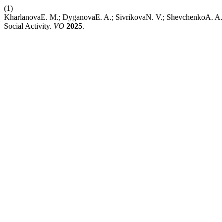
(1)
KharlanovaE. M.; DyganovaE. A.; SivrikovaN. V.; ShevchenkoA. A
Social Activity.
VO
2025
.