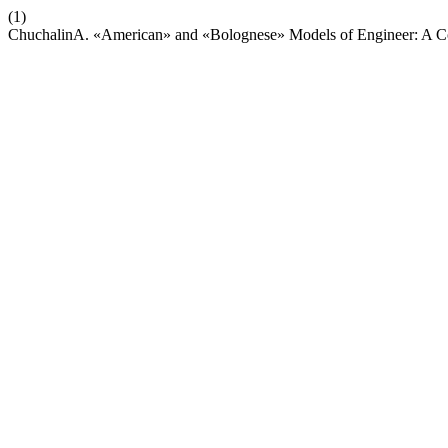
(1)
ChuchalinA. «American» and «Bolognese» Models of Engineer: A Co