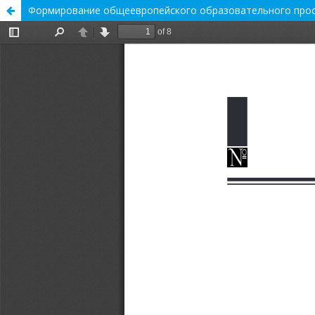
Формирование общеевропейского образовательного прост